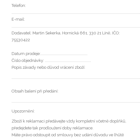
Telefon:
........................................................................................................................................
E-mail:
........................................................................................................................................
Dodavatel: Martin Sekerka, Hornická 661, 330 21 Líně, IČO:
75530422
Datum prodeje:..................................................
Číslo objednávky: .................................................
Popis závady nebo důvod vrácení zboží:
........................................................................................................................................
Obsah balení při předání:
........................................................................................................................................
Upozornění:
Zboží k reklamaci předávejte vždy kompletní včetně doplňků,
předejdete tak prodloužení doby reklamace.
Máte právo odstoupit od smlouvy bez udání důvodu ve lhůtě