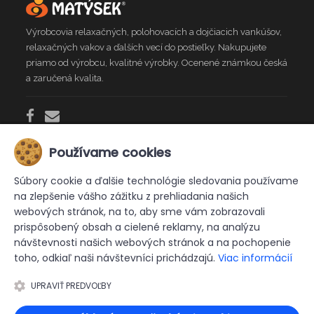
Výrobcovia relaxačných, polohovacích a dojčiacich vankúšov,
relaxačných vakov a ďalších vecí do postieľky. Nakupujete
priamo od výrobcu, kvalitné výrobky. Ocenené známkou česká
a zaručená kvalita.
Používame cookies
INFO
Súbory cookie a ďalšie technológie sledovania používame
na zlepšenie vášho zážitku z prehliadania našich
Kontakt
Doprava
Obchodné podmienky
webových stránok, na to, aby sme vám zobrazovali
prispôsobený obsah a cielené reklamy, na analýzu
reklamačný protokol
návštevnosti našich webových stránok a na pochopenie
toho, odkiaľ naši návštevníci prichádzajú.
Viac informácií
Prohlášení o ochraně osobních údajů
UPRAVIŤ PREDVOĽBY