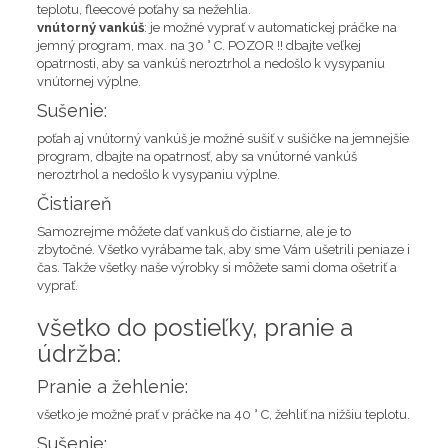
teplotu, fleecové poťahy sa nežehlia.
vnútorný vankúš
: je možné vyprať v automatickej práčke na
jemný program, max. na 30 ° C. POZOR !! dbajte veľkej
opatrnosti, aby sa vankúš neroztrhol a nedošlo k vysypaniu
vnútornej výplne.
Sušenie:
poťah aj vnútorný vankúš je možné sušiť v sušičke na jemnejšie
program, dbajte na opatrnosť, aby sa vnútorné vankúš
neroztrhol a nedošlo k vysypaniu výplne.
Čistiareň
Samozrejme môžete dať vankuš do čistiarne, ale je to
zbytočné. Všetko vyrábame tak, aby sme Vám ušetrili peniaze i
čas. Takže všetky naše výrobky si môžete sami doma ošetriť a
vyprať.
všetko do postieľky, pranie a
údržba:
Pranie a žehlenie:
všetko je možné prať v práčke na 40 ° C, žehliť na nižšiu teplotu.
Sušenie: