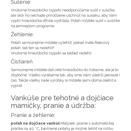
Sušenie
Vnútorné hniezdočko (sýpok) neodporúčame sušiť v sušičke,
ale skôr ho nechajte prirodzene uschnúť na sušiaku, aby Vám
výplň hniezdočka dlhšie vydržala. Poťah môžete sušiť v sušičke
na jemnejšom programe.
Žehlenie:
Poťah samozrejme môžete vyžehliť, pokiaľ máte fleecový
poťah, tak ten sa nežehlí!!
Vnútorné hniezdočko (sýpok) sa taktiež nežehlí
Čistiareň
Samozrejme môžete dať celé hniezdočko do čistiarne, ale je to
zbytočné. Všetko vyrábame tak, aby sme Vám ušetrili peniaze i
čas. Takže všetky naše výrobky si môžete sami doma ošetriť a
vyprať.
Vankúše pre tehotné a dojčiace
mamičky, pranie a údržba:
Pranie a žehlenie:
poťah na dojčiace vankúš
Matýsek: pranie v automatickej
práčke na 40 ° C, bavlnené poťahy je možné žehliť na nižšiu