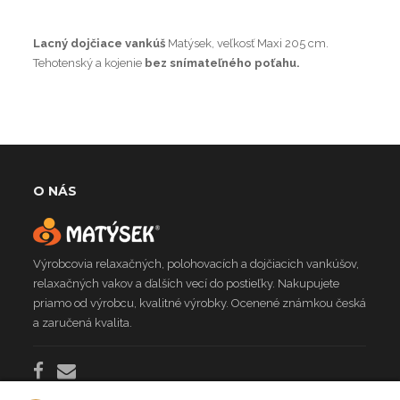
Lacný dojčiace vankúš
Matýsek, veľkosť Maxi 205 cm.
Tehotenský a kojenie
bez snímateľného poťahu.
O NÁS
Výrobcovia relaxačných, polohovacích a dojčiacich vankúšov,
relaxačných vakov a ďalších vecí do postieľky. Nakupujete
priamo od výrobcu, kvalitné výrobky. Ocenené známkou česká
a zaručená kvalita.