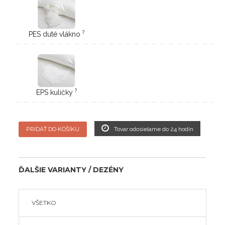
?
PES duté vlákno
?
EPS kuličky
PRIDAŤ DO KOŠÍKU
Tovar odosielame do 24 hodín
ĎALŠIE VARIANTY / DEZÉNY
VŠETKO