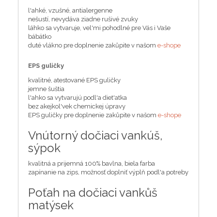
l'ahké, vzušné, antialergenne
nešustí, nevydáva ziadne rušivé zvuky
láhko sa vytvaruje, vel'mi pohodlné pre Vás i Vaše
bábätko
duté vlákno pre doplnenie zakůpite v našom
e-shope
EPS guličky
kvalitné, atestované EPS guličky
jemne šuštia
l'ahko sa vytvarujú podl'a diet'atka
bez akejkol'vek chemickej úpravy
EPS guličky pre doplnenie zakůpite v našom
e-shope
Vnútorný dočiaci vankúš,
sýpok
kvalitná a prijemná 100% bavlna, biela farba
zapínanie na zips, možnosť doplniť výplň podl'a potreby
Poťah na dočiaci vankůš
matýsek