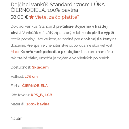
Dojčiaci vankúš Štandard 170cm LÚKA
ČIERNOBIELA, 100% bavlna
58.00 €
Viete, za čo platíte?
Dojčiaci vankúš Standard pre
ľahšie dojčenia v každej
chvíli
. Vankúšik má všitý zips, ktorým ľahko
doplníte výplň
podľa potreby. Táto veľkosť je vhodná pre
drobnejšie ženy
na
dojčenie. Pre spanie v tehotenstve odporúčame skôr veľkosť
Maxi
.
Komfortné pohodlie pri dojčení
ako pre mamičku,
tak pre bábätko, umožňuje dojčenie vo všetkých polohách.
Dostupnosť:
Skladem
Veľkosť:
170 cm
Farba:
ČIERNOBIELA
Kód tovaru:
KPS_B_LCB
Materiál:
100% bavlna
Náplň
*