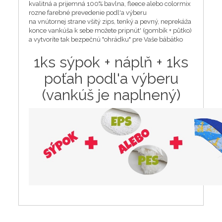
kvalitná a prijemná 100% bavlna, fleece alebo colormix
rozne farebné prevedenie podl'a výberu
na vnútornej strane všitý zips, tenký a pevný, neprekáža
konce vankúša k sebe možete pripnút' (gombík + půtko)
a vytvoríte tak bezpečnú "ohrádku" pre Vaše bábätko
1ks sýpok + náplň + 1ks
poťah podl'a výberu
(vankúš je naplnený)