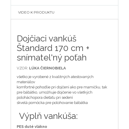
VIDEO K PRODUKTU
Dojčiaci vankúš
Štandard 170 cm +
snímatel'ný poťah
VZOR:
LÚKA
ČIERNOBIELA
všetko je vyrobené z kvalitných atestovaných
materiálov
komfortné pohodlie pri dojčení ako pre mamičku, tak
pre bábätko, umožňuje dojčenie vo všetkých
poloháchopora dieťaťu pri sedení
skvelá pomöcka pre polohovanie bábätka
Výplň vankúša:
PES duté vlákno