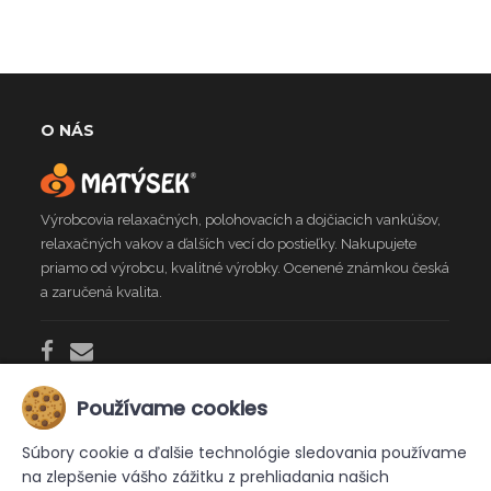
O NÁS
Výrobcovia relaxačných, polohovacích a dojčiacich vankúšov,
relaxačných vakov a ďalších vecí do postieľky. Nakupujete
priamo od výrobcu, kvalitné výrobky. Ocenené známkou česká
a zaručená kvalita.
Používame cookies
INFO
Súbory cookie a ďalšie technológie sledovania používame
na zlepšenie vášho zážitku z prehliadania našich
Kontakt
Doprava
Obchodné podmienky