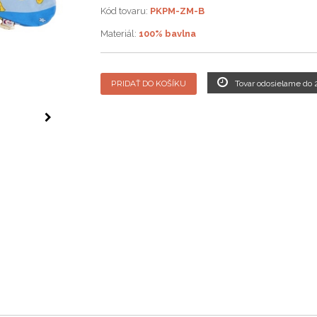
Kód tovaru:
PKPM-ZM-B
Materiál:
100% bavlna
PRIDAŤ DO KOŠÍKU
Tovar odosielame do 