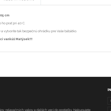
205 cm
ho prať pri 40 C.
 a vytvoríte tak bezpečnú ohrádku pre Vaše bábätko.
ci vankúš Matýsek!!!
I
ov, relaxačných vakov a ďalších vecí do postieľky. Nakupujete