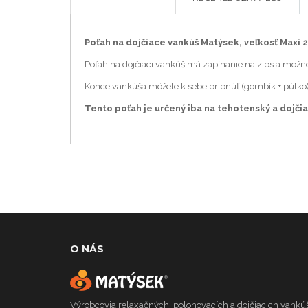
Poťah na dojčiace vankúš Matýsek, veľkosť Maxi 
Poťah na dojčiaci vankúš má zapínanie na zips a možno 
Konce vankúša môžete k sebe pripnúť (gombík + pútko)
Tento poťah je určený iba na tehotenský a dojčia
O NÁS
Výrobcovia relaxačných, polohovacích a dojčiacich vankúš