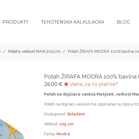
PRODUKTY
TEHOTENSKA KALKULACKA
BLOG
e
Poťahy veľkosť MAXI 205 cm
Poťah ŽIRAFA MODRÁ 100% bavlna (ve
Poťah ŽIRAFA MODRÁ 100% bavlna (
26.00 €
Viete, za čo platíte?
Poťah na dojčiace vankúš Matýsek, veľkosť Ma
Poťah na dojčiaci vankúš má zapínanie na zips a mo
Dostupnosť:
Skladem
Veľkosť:
205 cm
Farba:
Modrá