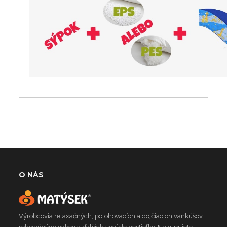
O NÁS
Výrobcovia relaxačných, polohovacích a dojčiacich vankúšov,