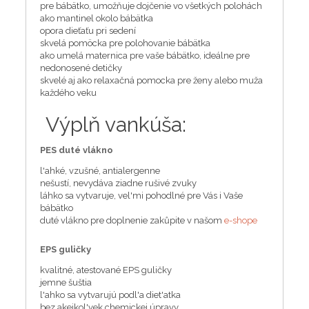
pre bábätko, umožňuje dojčenie vo všetkých polohách
ako mantinel okolo bábätka
opora dieťaťu pri sedení
skvelá pomöcka pre polohovanie bábätka
ako umelá maternica pre vaše bábätko, ideálne pre
nedonosené detičky
skvelé aj ako relaxačná pomocka pre ženy alebo muža
každého veku
Výplň vankúša:
PES duté vlákno
l'ahké, vzušné, antialergenne
nešustí, nevydáva ziadne rušivé zvuky
láhko sa vytvaruje, vel'mi pohodlné pre Vás i Vaše
bábätko
duté vlákno pre doplnenie zakůpite v našom
e-shope
EPS guličky
kvalitné, atestované EPS guličky
jemne šuštia
l'ahko sa vytvarujú podl'a diet'atka
bez akejkol'vek chemickej úpravy