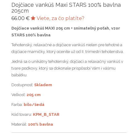
Dojčiace vankúš Maxi STARS 100% bavlna
205cm
66.00 €
Viete, za čo platíte?
Dojčiace vankúš MAXI 205 cm + snímateľný poťah, vzor
STARS
100% bavlna
Tehotenský, relaxačné a dojčiace vankúš nielen pre tehotné a
dojčiace mamičky, ktorý oceníte už od II. trimestri tehotenstva.
Jedná sa o unikátny tehotenský, dojčiaci a relaxačný vankúš v
tvare podkovy, ktorý sa dokonale prispôsobí Vám i vášmu
bábätku.
Dostupnosť:
Skladem
Veľkosť:
205 cm
Farba:
bílo/šedá
Kód tovaru:
KPM_B_STAR
Materiál:
100% bavlna