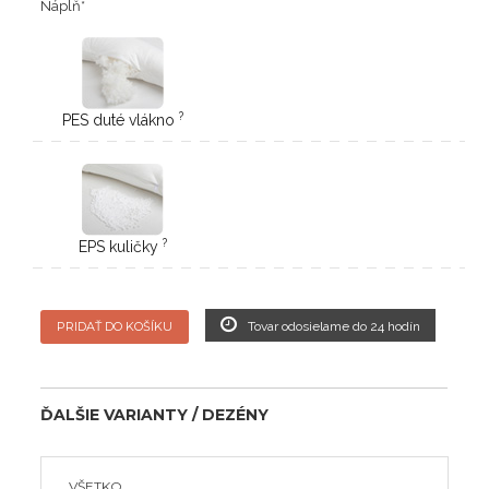
Náplň
*
?
PES duté vlákno
?
EPS kuličky
PRIDAŤ DO KOŠÍKU
Tovar odosielame do 24 hodín
ĎALŠIE VARIANTY / DEZÉNY
VŠETKO