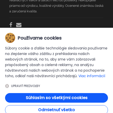
relaxačných vakov a ďalších vecí do postieľky. Nakupujete
priamo od výrobcu, kvalitné výrobky. Ocenené známkou česká
a zaručená kvalita.
Používame cookies
INFO
Súbory cookie a ďalšie technológie sledovania používame
na zlepšenie vášho zážitku z prehliadania našich
Kontakt
Doprava
Obchodné podmienky
webových stránok, na to, aby sme vám zobrazovali
prispôsobený obsah a cielené reklamy, na analýzu
reklamačný protokol
návštevnosti našich webových stránok a na pochopenie
toho, odkiaľ naši návštevníci prichádzajú.
Viac informácií
Prohlášení o ochraně osobních údajů
UPRAVIŤ PREDVOĽBY
Súhlasím so všetkými cookies
© 2026 ·
Tehotensky a dojčiace vankus Matýsek.
Všetky práva
Odmietnuť všetko
vyhradené