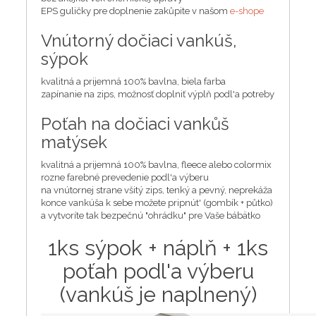
EPS guličky pre doplnenie zakůpite v našom
e-shope
Vnútorný dočiaci vankúš,
sýpok
kvalitná a prijemná 100% bavlna, biela farba
zapínanie na zips, možnosť doplniť výplň podl'a potreby
Poťah na dočiaci vankůš
matýsek
kvalitná a prijemná 100% bavlna, fleece alebo colormix
rozne farebné prevedenie podl'a výberu
na vnútornej strane všitý zips, tenký a pevný, neprekáža
konce vankúša k sebe možete pripnút' (gombík + půtko)
a vytvoríte tak bezpečnú "ohrádku" pre Vaše bábätko
1ks sýpok + náplň + 1ks
poťah podl'a výberu
(vankúš je naplnený)