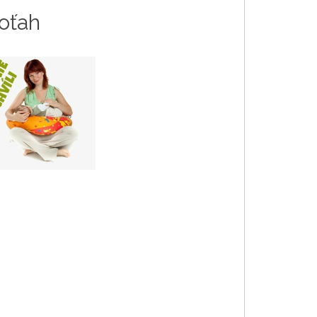
poťah