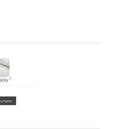
?
ličky
24 hodín