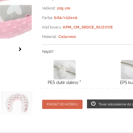
Veľkosť:
205 cm
Farba:
bílá/růžová
Kód tovaru:
KPM_CM_SRDCE_RUZOVE
Materiál:
Colormix
Náplň
*
?
PES duté vlákno
EPS ku
PRIDAŤ DO KOŠÍKU
Tovar odosielame do 