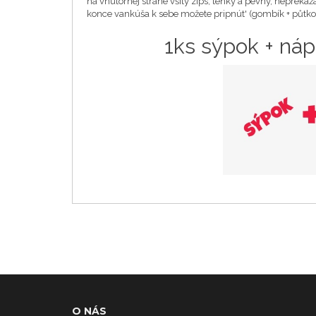
na vnútornej strane všitý zips, tenký a pevný, neprekáž
konce vankúša k sebe možete pripnút' (gombík + půtko)
1ks sýpok + náp
O NÁS