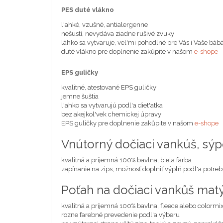
PES duté vlákno
l'ahké, vzušné, antialergenne
nešustí, nevydáva ziadne rušivé zvuky
láhko sa vytvaruje, vel'mi pohodlné pre Vás i Vaše báb
duté vlákno pre doplnenie zakůpite v našom
e-shope
EPS guličky
kvalitné, atestované EPS guličky
jemne šuštia
l'ahko sa vytvarujú podl'a diet'atka
bez akejkol'vek chemickej úpravy
EPS guličky pre doplnenie zakůpite v našom
e-shope
Vnútorný dočiaci vankúš, sý
kvalitná a prijemná 100% bavlna, biela farba
zapínanie na zips, možnosť doplniť výplň podl'a potreb
Poťah na dočiaci vankůš mat
kvalitná a prijemná 100% bavlna, fleece alebo colormi
rozne farebné prevedenie podl'a výberu