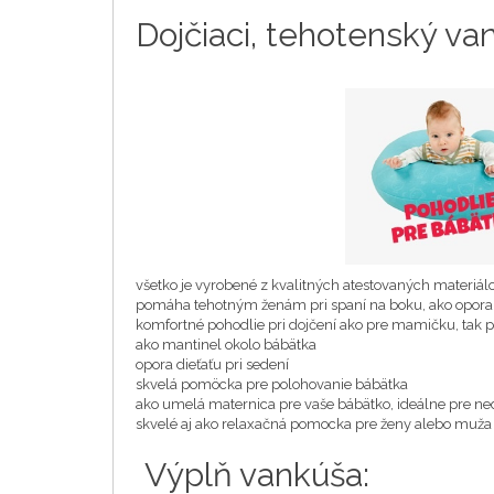
Dojčiaci, tehotenský va
všetko je vyrobené z kvalitných atestovaných materiál
pomáha tehotným ženám pri spaní na boku, ako opor
komfortné pohodlie pri dojčení ako pre mamičku, tak 
ako mantinel okolo bábätka
opora dieťaťu pri sedení
skvelá pomöcka pre polohovanie bábätka
ako umelá maternica pre vaše bábätko, ideálne pre n
skvelé aj ako relaxačná pomocka pre ženy alebo muž
Výplň vankúša: