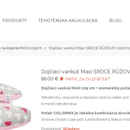
PRODUKTY
TEHOTENSKA KALKULACKA
BLOG
š na kojenie MAXI 205cm
Dojčiaci vankúš Maxi SRDCE RŮŽOVÉ colormi
Dojčiaci vankúš Maxi SRDCE RŮŽOV
66.00 €
Viete, za čo platíte?
Dojčiaci vankúš MAXI 205 cm + snímateľný poť
Tehotenský, relaxačné a dojčiace vankúš nielen pre t
trimestri tehotenstva.
Poťah COLORMIX je ideálna kombinácia dvoch
(krásne chladí a saje pot) a jednofarebný fleece min
Dostupnosť:
Skladem