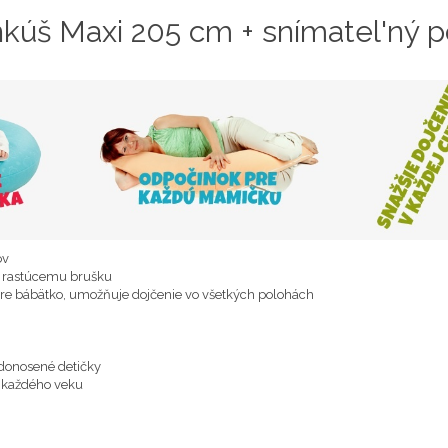
nkúš Maxi 205 cm + snímatel'ný 
ov
a rastúcemu brušku
pre bábätko, umožňuje dojčenie vo všetkých polohách
edonosené detičky
a každého veku