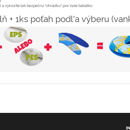
a
 a vytvoríte tak bezpečnú "ohrádku" pre Vaše bábätko
lň + 1ks poťah podl'a výberu (van
I