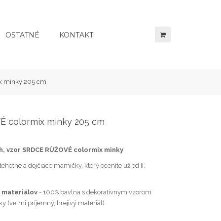
OSTATNÉ
KONTAKT
x minky 205 cm
É colormix minky 205 cm
ah, vzor SRDCE RŮŽOVÉ colormix minky
ehotné a dojčiace mamičky, ktorý oceníte už od II.
 materiálov
- 100% bavlna s dekoratívnym vzorom
ky (veľmi príjemný, hrejivý materiál).