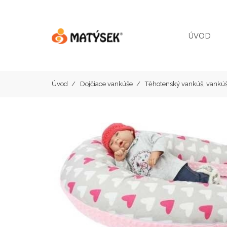
ÚVOD
Úvod
Dojčiace vankúše
Těhotenský vankúš, vankú