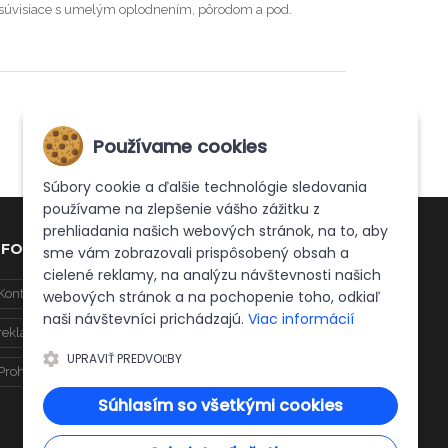
ady súvisiace s umelým oplodnením, pôrodom a pod.
Používame cookies
Súbory cookie a ďalšie technológie sledovania
používame na zlepšenie vášho zážitku z
prehliadania našich webových stránok, na to, aby
NFO
sme vám zobrazovali prispôsobený obsah a
cielené reklamy, na analýzu návštevnosti našich
Kontakt
Doprava
Obchodné podmienky
webových stránok a na pochopenie toho, odkiaľ
naši návštevníci prichádzajú.
Viac informácií
reklamačný protokol
UPRAVIŤ PREDVOĽBY
Prohlášení o ochraně osobních údajů
Súhlasím so všetkými cookies