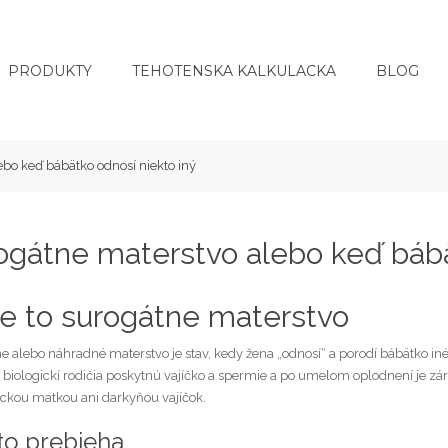
PRODUKTY
TEHOTENSKA KALKULACKA
BLOG
bo keď bábätko odnosí niekto iný
ogátne materstvo alebo keď bábä
je to surogátne materstvo
 alebo náhradné materstvo je stav, kedy žena „odnosí“ a porodí bábätko iném
e biologickí rodičia poskytnú vajíčko a spermie a po umelom oplodnení je zá
gickou matkou ani darkyňou vajíčok.
to prebieha