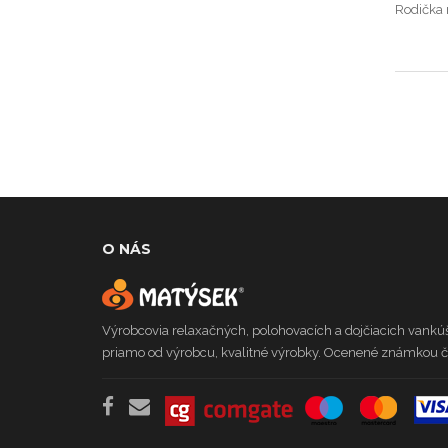
Rodička 
O NÁS
Výrobcovia relaxačných, polohovacích a dojčiacich vankúš
priamo od výrobcu, kvalitné výrobky. Ocenené známkou če