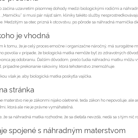
o začína uzavretím písomnej dohody medzi biologickými rodičmi a náhradnou
 „Mamičku“ si musí pár nájsť sám, kliniky takéto služby nesprostredkováva
e. Medzitým sa otec prizná k otcovstvu, po pôrode sa náhradná mamička die
koho je vhodná
 k tomu, že je celý proces emočne i organizačne náročný, má surogátne mate
 ho povolia v prípade, že biologická matka nemôže byť zo zdravotných dôv
konca jej odobraniu. Ďalším dôvodom, prečo ľudia náhradnú matku môžu vyh
ť, prípadne prekonanie rakoviny, ktorá tehotenstvo znemožňuje.
ou však je, aby biologická matka poskytla vajíčka.
na stránka
e materstvo nie je zákonmi nijako ošetrené, teda zákon ho nepovoľuje, ale 
ďmi, ktorá ale nie je právne vymáhateľná.
, že sa náhradná matka rozhodne, že sa dieťaťa nevzdá, nedá sa s tým nič robi
je spojené s náhradným materstvom