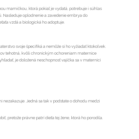
 mamičkou, ktorá pokiaľ je vydatá, potrebuje i súhlas
jú. Nasleduje oplodnenie a zavedenie embrya do
ťaťa vzdá a biologická ho adoptuje.
rstvo svoje špecifiká a nemôže si ho vyžiadať ktokoľvek.
odov tehotná, kvôli chronickým ochoreniam maternice
ľadať, je doložená neschopnosť vajíčka sa v maternici
ani nezakazuje. Jedná sa tak v podstate o dohodu medzi
ť, pretože právne patrí dieťa tej žene, ktorá ho porodila.