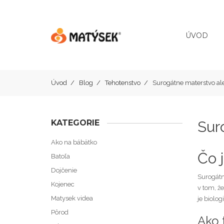
ÚVOD
Úvod
Blog
Tehotenstvo
Surogátne materstvo ale
KATEGORIE
Sur
Ako na bábätko
Čo 
Batoľa
Dojčenie
Surogátne
Kojenec
v tom, ž
Matysek videa
je biolo
Pôrod
Ako 