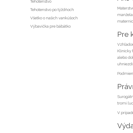
Tehotenstvo
Materstv
Tehotenstvo po týždňoch
manžela.
Všetko o našich vankúšoch
maternic
Výbavička pre bábätko
Pre 
Vzhľadom
Klinicky
alebo do
uhniezdi
Podmienk
Práv
Surogátn
tromi ľu
V prípade
Výda