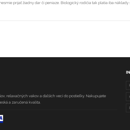
nesmie prijať žiadny dar či peniaze. Biologický rodičia tak platia iba nákl
I
ov, relaxačných vakov a ďalších vecí do postieľky. Nakupujete
ská a zaručená kvalita.