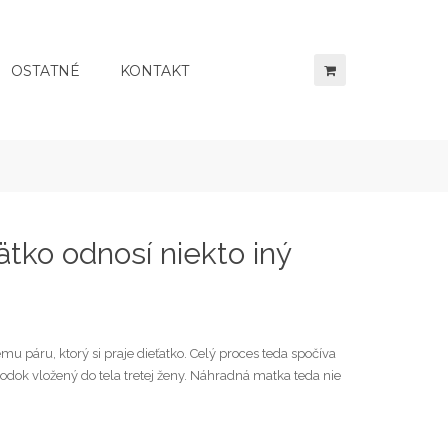
OSTATNÉ
KONTAKT
tko odnosí niekto iný
u páru, ktorý si praje dieťatko. Celý proces teda spočíva
rodok vložený do tela tretej ženy. Náhradná matka teda nie