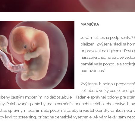
MAMIČKA
Je vám už tesná podprsenka? Č
bielizeň. Zvýšená hladina hor
pripravovať na dojčenie. Prsi
nárazová o jednu až dve veľko
pamäti vaše pohodlie a spokoj
podráždenosť.
Zvýšenou hladinou progesteró
tiež uberú veľký podiel energi
obený častým močením, no tiež oslabuje. Hľadanie správnej polohy pre spán
ný. Polohované spanie by malo pomôcť v priebehu celého tehotenstva, hlav
so správnym ležaním, ale pozor na to, aby si váš tehotenský vankúš neprivla
ov krvi po screening, prípadne genetické vyšetrenie. Ak vám lekár sám nepov
.