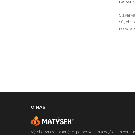
BÁBÄT
Sláva! V
oči, chv
nervové d
O NÁS
Výrobcovia relaxačných, polohovacích a dojčiacich vankúš