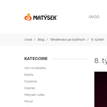
ÚVOD
Úvod
Blog
Tehotenstvo po týždňoch
8. týždeň
KATEGORIE
8. 
Ako na bábätko
Batoľa
Dojčenie
Kojenec
Matysek videa
Pôrod