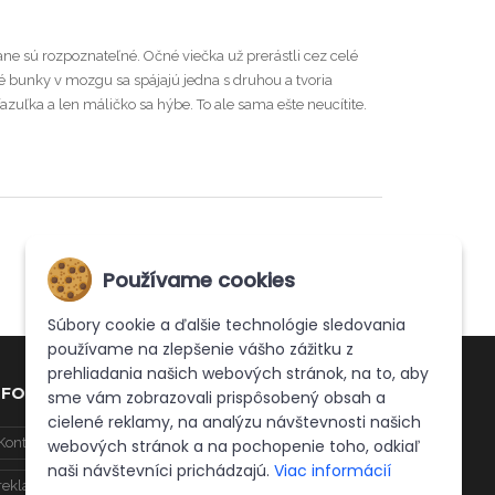
ane sú rozpoznateľné. Očné viečka už prerástli cez celé
vé bunky v mozgu sa spájajú jedna s druhou a tvoria
azuľka a len máličko sa hýbe. To ale sama ešte neucítite.
Používame cookies
Súbory cookie a ďalšie technológie sledovania
používame na zlepšenie vášho zážitku z
prehliadania našich webových stránok, na to, aby
NFO
sme vám zobrazovali prispôsobený obsah a
cielené reklamy, na analýzu návštevnosti našich
Kontakt
Doprava
Obchodné podmienky
webových stránok a na pochopenie toho, odkiaľ
naši návštevníci prichádzajú.
Viac informácií
reklamačný protokol