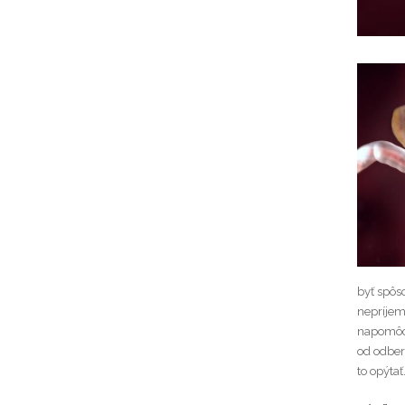
byť spôs
nepríjem
napomôcť 
od odber
to opýtať