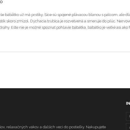
KO
aše bábätko už má prstíky. Síce sú spojené plávacou blanou s palcom, ale dl
ostík skoro zmizol. Dýchacia trubica je rozvetvená a smeruje do pľúc. Nervo
ráhy. Ešte nie je možné spoznať pohlavie bábätka, bábätko je veľké asi ako f
I
ov, relaxačných vakov a ďalších vecí do postieľky. Nakupujete