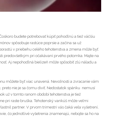
oskoro budete potrebovať kúpiť pohodlnú a tiež väčšiu
mónov spôsobuje rastúce poprsie a začína sa už
a porastú v priebehu celého tehotenstva a zmena môže byť
sti predovšetkým pri očakávaní prvého potomka. Majte na
nosť. Aj nepohodlná bielizeň môže spôsobiť zlú náladu a
nu môžete byť viac unavená. Nevoľnosti a zvracanie vám
e, preto nie je sa čomu diviť. Nedostatok spánku nemusí
ok už v tomto ranom období tehotenstva je tiež
ne pri raste bruška. Tehotenský vankúš môže veľmi
stnil partner. V prvom trimestri vás čaká veľa vyšetrení,
ie, čo jednotlivé vyšetrenia znamenajú, nebojte sa ho na