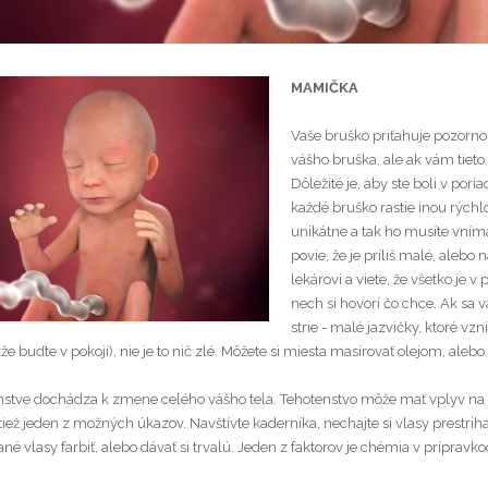
MAMIČKA
Vaše bruško priťahuje pozorno
vášho bruška, ale ak vám tieto 
Dôležité je, aby ste boli v po
každé bruško rastie inou rýchlo
unikátne a tak ho musíte vníma
povie, že je príliš malé, alebo 
lekárovi a viete, že všetko je 
nech si hovorí čo chce. Ak sa
strie - malé jazvičky, ktoré vz
že buďte v pokoji), nie je to nič zlé. Môžete si miesta masírovať olejom, ale
nstve dochádza k zmene celého vášho tela. Tehotenstvo môže mať vplyv na 
tiež jeden z možných úkazov. Navštívte kaderníka, nechajte si vlasy prestrih
é vlasy farbiť, alebo dávať si trvalú. Jeden z faktorov je chémia v prípravk