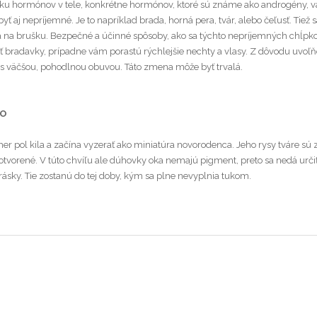
ku hormónov v tele, konkrétne hormónov, ktoré sú známe ako androgény, v
yť aj nepríjemné. Je to napríklad brada, horná pera, tvár, alebo čeľusť. Tiež
 na brušku. Bezpečné a účinné spôsoby, ako sa týchto nepríjemných chĺpkov 
 bradavky, prípadne vám porastú rýchlejšie nechty a vlasy. Z dôvodu uvoľň
e s väčšou, pohodlnou obuvou. Táto zmena môže byť trvalá.
KO
er pol kila a začína vyzerať ako miniatúra novorodenca. Jeho rysy tváre sú z
otvorené. V túto chvíľu ale dúhovky oka nemajú pigment, preto sa nedá urč
rásky. Tie zostanú do tej doby, kým sa plne nevyplnia tukom.