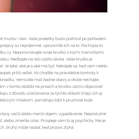
sť mužov i žien. Vaše priateľky budú prahnúť po pohladení
prejavy sú nepríjemné, upozornite ich na to. Pochopia to.
riadku vy. Neporovnávajte svoje bruško s inými mamičkami,
sťou. Nedbajte na reči vášho okolia. Vaše bruško je
ť. Je také, aké je a aké má byť. Netrápte sa, keď vám niekto
naopak príliš veľké. Ak chodíte na pravidelné kontroly k
v poriadku, nemusíte mať žiadne obavy a okolie nechajte,
 vám v tomto období na prsiach a brušku začnú objavovať
nikajú z dôvodu zväčšovania sa týchto oblastí (majú ich aj
bo telovým mliekom, pomáhajú totiž k pružnosti kože.
vlasy, väčší alebo menší objem, vypadávanie. Neposlušné
ať, alebo zmeňte účes. Prospeje vám to aj psychicky. Nie je
och, druhý môže nastať, keď proces zlyhá.