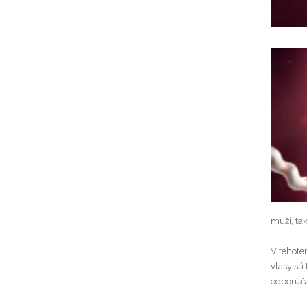
muži, tak
V tehote
vlasy sú 
odporúčan