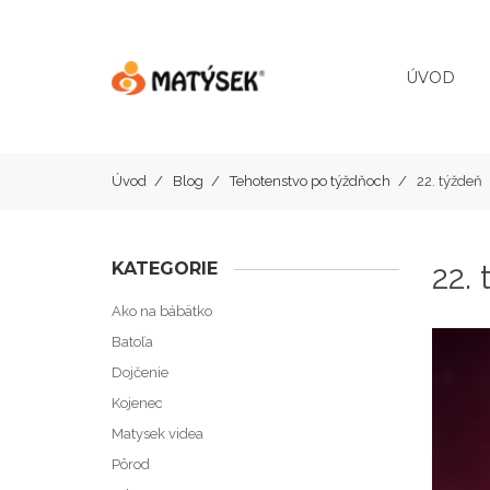
ÚVOD
Úvod
Blog
Tehotenstvo po týždňoch
22. týždeň
KATEGORIE
22.
Ako na bábätko
Batoľa
Dojčenie
Kojenec
Matysek videa
Pôrod