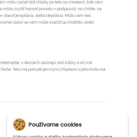
ám môžu začať rásť chĺpky po tele na miestach, kde vám
 sa môže zvýšiť hojnosť porastu v podpazuší, na chrbte, na
zbaviť je epilácia, alebo depilácia. Môžu vám tiež
ovania väzov sa vám môže zväčšiť aj chodidlo, preto
reteľnejšie, v ďasnách začínajú rásť zúbky a oči má
iť farba. Telo má pokryté jemnými chĺpkami a jeho koža má
Používame cookies