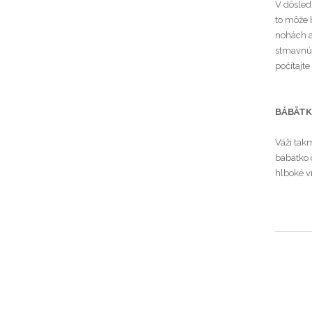
V dôsled
to môže b
nohách a
stmavnúť
počítajt
BÁBÄT
Váži takm
bábätko 
hlboké v