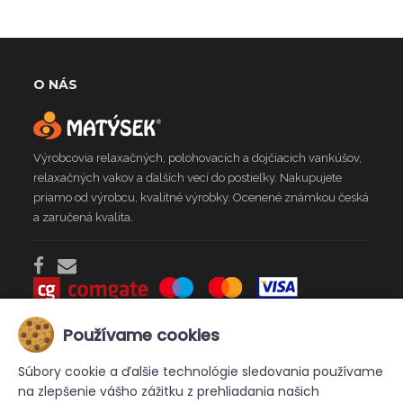
O NÁS
Výrobcovia relaxačných, polohovacích a dojčiacich vankúšov,
relaxačných vakov a ďalších vecí do postieľky. Nakupujete
priamo od výrobcu, kvalitné výrobky. Ocenené známkou česká
a zaručená kvalita.
Používame cookies
INFO
Súbory cookie a ďalšie technológie sledovania používame
Kontakt
Doprava
Obchodné podmienky
na zlepšenie vášho zážitku z prehliadania našich