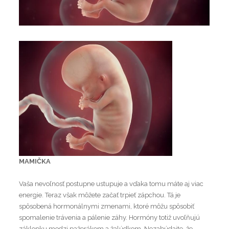
MAMIČKA
Vaša nevoľnosť postupne ustupuje a vďaka tomu máte aj viac
energie. Teraz však môžete začať trpieť zápchou. Tá je
spôsobená hormonálnymi zmenami, ktoré môžu spôsobiť
spomalenie trávenia a pálenie záhy. Hormóny totiž uvoľňujú
záklopku medzi pažerákom a žalúdkom. Nezabúdajte, že