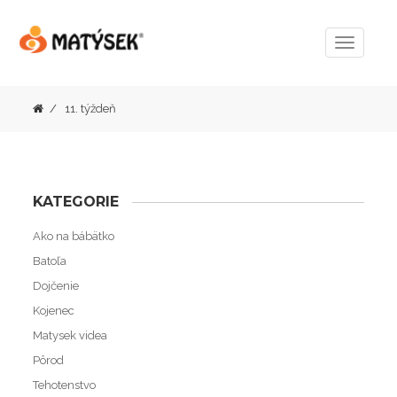
Menu
11. týždeň
KATEGORIE
Ako na bábätko
Batoľa
Dojčenie
Kojenec
Matysek videa
Pôrod
Tehotenstvo