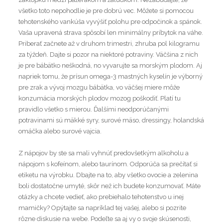
všetko toto nepohodlie je pre dobrú vec. Môžete si pomocou
tehotenského vankúša vyvýšiť polohu pre odpočinok a spánok.
Vaša upravená strava spôsobí len minimálny príbytok na váhe.
Priberať začnete až v druhom trimestri, zhruba pol kilogramu
za týždeň. Dajte si pozor na niektoré potraviny. Väčšina z nich
je pre bábätko neškodná, no vyvarujte sa morským plodom. Aj
napriek tomu, že prísun omega-3 mastných kyselín je výborný
pre zrak a vývoj mozgu bábätka, vo väčšej miere môže
konzumácia morských plodov mozog poškodiť. Platí tu
pravidlo všetko s mierou. Ďalšími neodporúčanými
potravinami sú mäkké syry, surové mäso, dressingy, holandská
omáčka alebo surové vajcia.
Z nápojov by ste sa mali vyhnúť predovšetkým alkoholu a
nápojom s kofeínom, alebo taurínom. Odporúča sa prečítať si
etiketu na výrobku. Dbajte na to, aby všetko ovocie a zelenina
boli dostatočne umyté, skôr než ich budete konzumovať. Máte
otázky a chcete vedieť, ako prebiehalo tehotenstvo u inej
mamičky? Opýtajte sa napríklad tej vašej, alebo si pozrite
rôzne diskusie na webe. Podeľte sa aj vy o svoje skúsenosti,