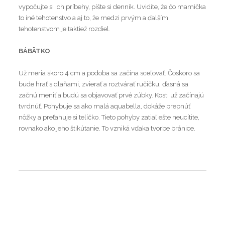
vypočujte si ich príbehy, píšte si denník. Uvidíte, že čo mamička
to iné tehotenstvo a aj to, že medzi prvým a ďalším
tehotenstvom je taktiež rozdiel.
BÁBÄTKO
Už meria skoro 4 cm a podoba sa začína sceľovať. Čoskoro sa
bude hrať s dlaňami, zvierať a roztvárať ručičku, ďasná sa
začnú meniť a budú sa objavovať prvé zúbky. Kosti už začínajú
tvrdnúť. Pohybuje sa ako malá aquabella, dokáže prepnúť
nôžky a preťahuje si telíčko. Tieto pohyby zatiaľ ešte neucítite,
rovnako ako jeho štikútanie. To vzniká vďaka tvorbe bránice.