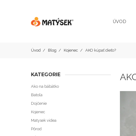
ÚVOD
Úvod
Blog
Kojenec
AKO kúpať dieťo?
KATEGORIE
AKO
Ako na bábätko
Batoľa
Dojčenie
Kojenec
Matysek videa
Pôrod