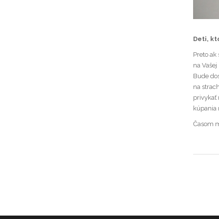
Deti, kt
Preto ak
na Vašej
Bude dost
na strac
privykať 
kúpania 
Časom mô