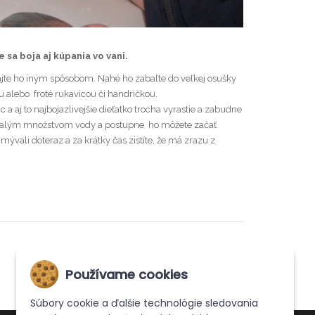
 sa boja aj kúpania vo vani.
ajte ho iným spôsobom. Nahé ho zabaľte do veľkej osušky
 alebo froté rukavicou či handričkou.
 a aj to najbojazlivejšie dieťatko trocha vyrastie a zabudne
ju malým množstvom vody a postupne ho môžete začať
mývali doteraz a za krátky čas zistíte, že má zrazu z
Používame cookies
Súbory cookie a ďalšie technológie sledovania