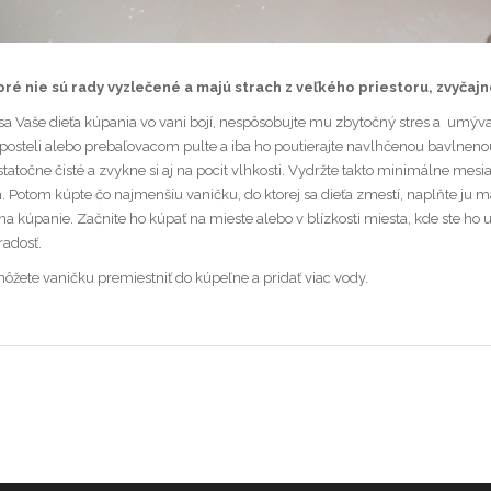
oré nie sú rady vyzlečené a majú strach z veľkého priestoru, zvyčajne
 sa Vaše dieťa kúpania vo vani bojí, nespôsobujte mu zbytočný stres a umýv
 posteli alebo prebaľovacom pulte a iba ho poutierajte navlhčenou bavlnenou
atočne čisté a zvykne si aj na pocit vlhkosti. Vydržte takto minimálne mesiac
h. Potom kúpte čo najmenšiu vaničku, do ktorej sa dieťa zmestí, naplňte 
na kúpanie. Začnite ho kúpať na mieste alebo v blízkosti miesta, kde ste ho u
radosť.
žete vaničku premiestniť do kúpeľne a pridať viac vody.